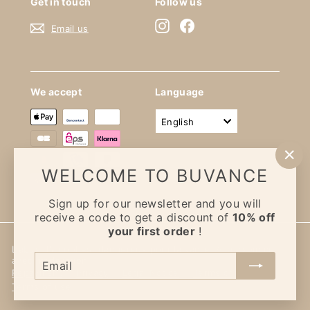
Get in touch
Follow us
Instagram
Facebook
Email us
We accept
Language
English
"Cl
WELCOME TO BUVANCE
(Es
Sign up for our newsletter and you will
receive a code to get a discount of
10% off
your first order
!
L'abus d'alcool est dangereux pour la santé. À consommer
Email
avec modération
Repayment
Privacy
Legal Notice
Terms of Sales
Terms of use