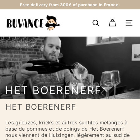
Skip
Free delivery from 300€ of purchase in France
to
Pause
content
B
slideshow
U
SEARCH
NAV
V
A
N
C
E
HET BOERENERF
HET BOERENERF
Les gueuzes, krieks et autres subtiles mélanges à
base de pommes et de coings de Het Boerenerf
nous viennent de Huizingen, légèrement au sud de