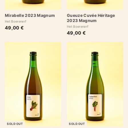
Mirabelle 2023 Magnum
Gueuze Cuvée Héritage
2023 Magnum
Het Boerenerf
Het Boerenerf
49,00 €
4
49,00 €
4
9
9
,
,
0
0
0
0
€
€
SOLD OUT
SOLD OUT