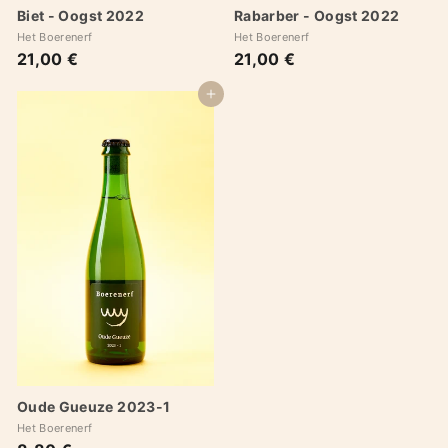
Biet - Oogst 2022
Rabarber - Oogst 2022
Het Boerenerf
Het Boerenerf
21,00 €
2
21,00 €
2
1
1
,
,
Add to cart
0
0
0
0
€
€
Oude Gueuze 2023-1
Het Boerenerf