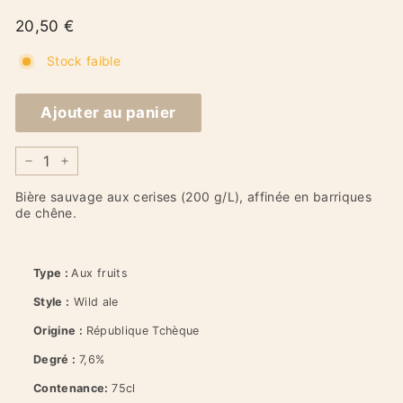
Prix
20,50
20,50 €
€
régulier
Stock faible
Ajouter au panier
−
+
Bière sauvage aux cerises (200 g/L), affinée en barriques
de chêne.
Type :
Aux fruits
Style :
Wild ale
Origine :
République Tchèque
Degré :
7,6%
Contenance:
75cl