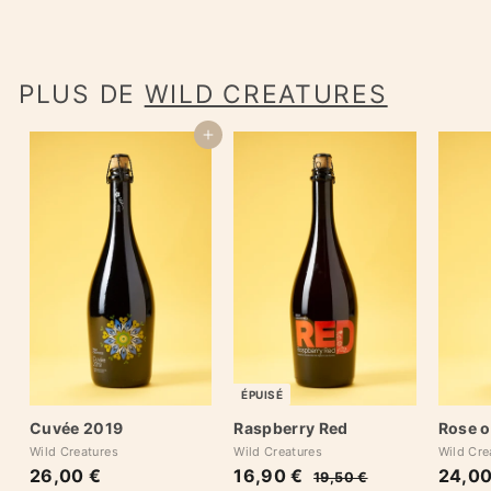
PLUS DE
WILD CREATURES
Ajouter au panier
ÉPUISÉ
Cuvée 2019
Raspberry Red
Rose o
Wild Creatures
Wild Creatures
Wild Cre
26,00 €
2
B
16,90 €
1
P
24,00
19,50 €
1