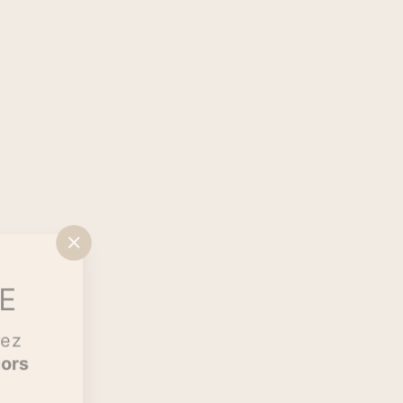
"Fermer
(Esc)"
CE
rez
lors