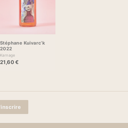
u
p
a
n
i
e
r
Stéphane Kuivarc’k
2022
Karnage
21,60 €
2
1
,
6
0
€
'inscrire