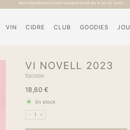
Livraison offerte dès 300€ d'achats en France métropolita
Diaporama
Pause
VIN
CIDRE
CLUB
GOODIES
JO
VI NOVELL 2023
Karnage
Prix
18,60
18,60 €
€
régulier
En stock
−
+