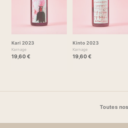
u
p
a
n
i
i
e
r
r
Kari 2023
Kinto 2023
Karnage
Karnage
19,60 €
1
19,60 €
1
9
9
,
,
6
6
0
0
€
€
Toutes nos 