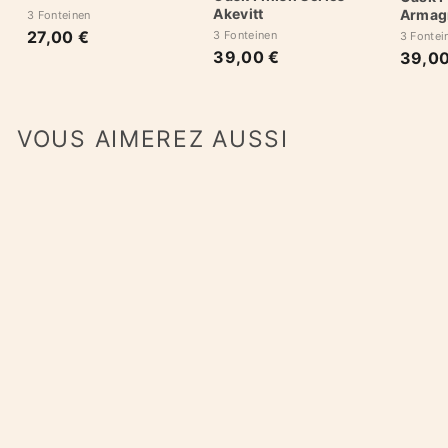
Akevitt
Armag
3 Fonteinen
27,00 €
2
3 Fonteinen
3 Fontei
39,00 €
3
7
39,00
9
,
,
0
0
0
VOUS AIMEREZ AUSSI
0
€
€
Druif Fiano X