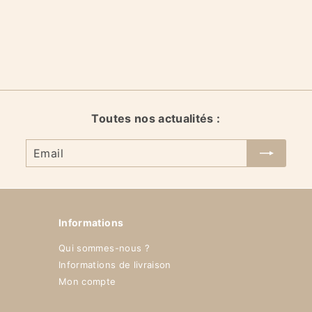
Ognostro
3 Fonteinen
32,00 €
3
2
,
0
0
€
Toutes nos actualités :
Email
Informations
Qui sommes-nous ?
Informations de livraison
Mon compte