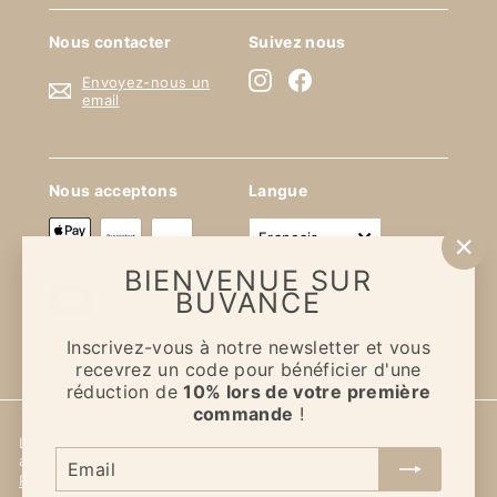
Nous contacter
Suivez nous
Instagram
Facebook
Envoyez-nous un
email
Nous acceptons
Langue
français
"Fe
BIENVENUE SUR
(Es
BUVANCE
Inscrivez-vous à notre newsletter et vous
recevrez un code pour bénéficier d'une
réduction de
10% lors de votre première
commande
!
L'abus d'alcool est dangereux pour la santé. À consommer
Email
avec modération
Remboursement
Confidentialité
Mentions légales