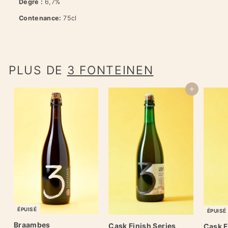
Degré :
6,7%
Contenance:
75cl
PLUS DE
3 FONTEINEN
Ajouter au panier
ÉPUISÉ
ÉPUISÉ
Braambes
Cask Finish Series
Cask F