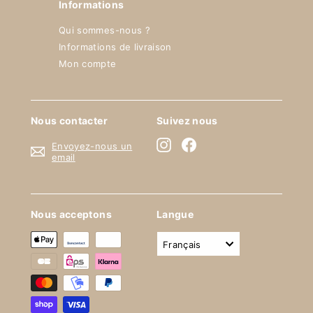
Informations
Qui sommes-nous ?
Informations de livraison
Mon compte
Nous contacter
Suivez nous
Instagram
Facebook
Envoyez-nous un
email
Nous acceptons
Langue
français
"Fe
BIENVENUE SUR
(Esc
BUVANCE