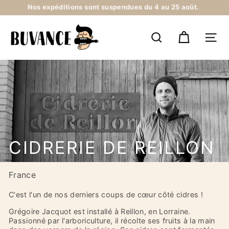
Passer
Livraison offerte dès 300€ d'achats en France
au
métropolitaine
Diaporama
contenu
B
Pause
U
RECHERCHER
NAV
V
A
N
C
E
CIDRERIE DE REILLON
France
C'est l'un de nos derniers coups de cœur côté cidres !
Grégoire Jacquot est installé à Reillon, en Lorraine.
Passionné par l'arboriculture, il récolte ses fruits à la main