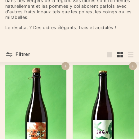
dans des vergers de la région. Ses cidres sont fermentés
naturellement et les pommes y collaborent parfois avec
d'autres fruits locaux tels que les poires, les coings ou les
mirabelles.
Le résultat ? Des cidres élégants, frais et acidulés !
Filtrer
Grande
Petit
List
Ajouter au panier
Ajouter au panier