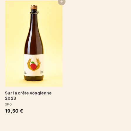
,
,
Ajouter au panier
0
5
0
0
€
€
Sur la crête vosgienne
2023
SPO
19,50 €
1
9
,
5