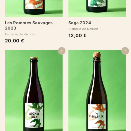
Les Pommes Sauvages
Saga 2024
2023
Cidrerie de Reillon
Cidrerie de Reillon
12,00 €
1
20,00 €
2
2
0
,
,
Ajouter au panier
Ajouter au panier
0
0
0
0
€
€