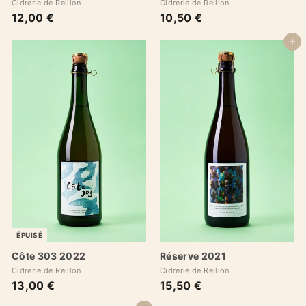
Cidrerie de Reillon
Cidrerie de Reillon
10,50 €
1
12,00 €
1
0
2
,
,
Ajouter au panier
5
0
0
0
€
€
ÉPUISÉ
Côte 303 2022
Réserve 2021
Cidrerie de Reillon
Cidrerie de Reillon
13,00 €
1
15,50 €
1
3
5