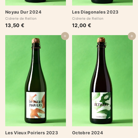
Les Diagonales 2023
Noyau Dur 2024
Cidrerie de Reillon
Cidrerie de Reillon
12,00 €
1
13,50 €
1
2
3
,
,
Ajouter au panier
Ajouter au panier
0
5
0
0
€
€
Octobre 2024
Les Vieux Poiriers 2023