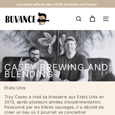
Passer
Livraison offerte dès 300€ d'achats en France
au
métropolitaine
Diaporama
contenu
B
Pause
U
RECHERCHER
NAV
V
A
N
C
E
CASEY BREWING AND
BLENDING
États-Unis
Troy Casey a créé sa brasserie aux Etats Unis en
2013, après plusieurs années d’expérimentation.
Passionné par les bières sauvages, il a décidé de
créer un lieu où il pourrait se concentrer