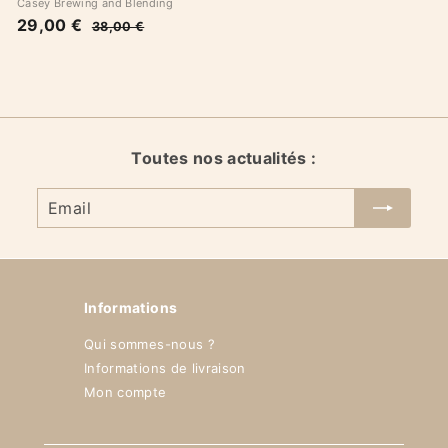
Casey Brewing and Blending
B
29,00 €
2
P
38,00 €
3
o
r
9
8
n
i
,
,
0
p
x
0
0
l
r
0
€
a
é
€
n
g
u
Toutes nos actualités :
l
i
Email
e
r
Informations
Qui sommes-nous ?
Informations de livraison
Mon compte