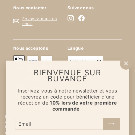
Nous contacter
Suivez nous
Instagram
Facebook
Envoyez-nous un
email
Nous acceptons
Langue
français
"Fe
BIENVENUE SUR
(Es
BUVANCE
Inscrivez-vous à notre newsletter et vous
recevrez un code pour bénéficier d'une
réduction de
10% lors de votre première
commande
!
L'abus d'alcool est dangereux pour la santé. À consommer
Email
avec modération
Remboursement
Confidentialité
Mentions légales
Conditions générales de vente
Conditions d'utilisation